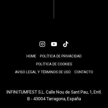
DE
Estratégias de apostas
Como as rivalidades
para iniciantes
entre pilotos
ENTRADAS
influenciam as
apostas
HOME
POLÍTICA DE PRIVACIDAD
POLÍTICA DE COOKIES
AVISO LEGAL Y TÉRMINOS DE USO
CONTACTO
INFINITUMFEST S.L. Calle Nou de Sant Pau, 1, Entl.
B - 43004 Tarragona, España