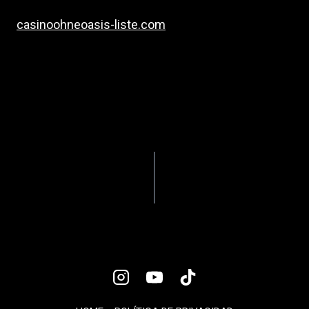
strikt an deine Zeit‑Limits. Mehr Infos auf
casinoohneoasis-liste.com
.
Jetzt: Stell deinen nächsten Einsatz auf Null,
bevor du den nächsten Bonus-Button drückst.
NAVEGACIÓN
ANTERIOR
SIGUIENTE
DE
Wie
Die besten Online
Bonusbedingungen
Casinos für High Roller
ENTRADAS
die Spielerfahrung
und VIPs
kippen lassen