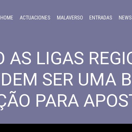
HOME
ACTUACIONES
MALAVERSO
ENTRADAS
NEWS
 AS LIGAS REGI
DEM SER UMA 
ÇÃO PARA APOS